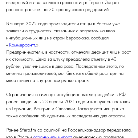
введенный из-за вспышки гриппа птиц в Европе. Запрет
распространялся на 20 французских предприятий.
В январе 2022 года производители птицы в России уже
заявляли о трудностях, связанных с запретом на ввоз
инкубационных яиц из стран Евросоюза, сообщал
«
Коммерсантъ
».
Предприниматели, в частности, отмечали дефицит яиц и рост
их стоимости. Цена за штуку преодолела отметку в 40
рублей, увеличившись в два раза. Последствием этого, по
мнению производителей, мог бы стать общий рост цен на
мясо птицы на внутреннем рынке страны.
Ограничения на импорт инкубационных яиц индейки в РФ
ранее вводились 23 апреля 2021 года и коснулись поставок
из Германии, Венгрии и Словакии. Тогда участники рынка
также сообщали об идентичных последствиях для отрасли.
Ранее Sfera.fm со ссылкой на Россельхознадзор передавала,
что в России
ограничили импорт
американских продуктов